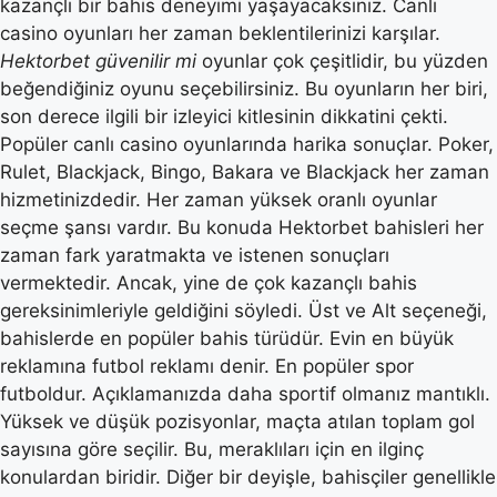
kazançlı bir bahis deneyimi yaşayacaksınız. Canlı
casino oyunları her zaman beklentilerinizi karşılar.
Hektorbet güvenilir mi
oyunlar çok çeşitlidir, bu yüzden
beğendiğiniz oyunu seçebilirsiniz. Bu oyunların her biri,
son derece ilgili bir izleyici kitlesinin dikkatini çekti.
Popüler canlı casino oyunlarında harika sonuçlar. Poker,
Rulet, Blackjack, Bingo, Bakara ve Blackjack her zaman
hizmetinizdedir. Her zaman yüksek oranlı oyunlar
seçme şansı vardır. Bu konuda Hektorbet bahisleri her
zaman fark yaratmakta ve istenen sonuçları
vermektedir. Ancak, yine de çok kazançlı bahis
gereksinimleriyle geldiğini söyledi. Üst ve Alt seçeneği,
bahislerde en popüler bahis türüdür. Evin en büyük
reklamına futbol reklamı denir. En popüler spor
futboldur. Açıklamanızda daha sportif olmanız mantıklı.
Yüksek ve düşük pozisyonlar, maçta atılan toplam gol
sayısına göre seçilir. Bu, meraklıları için en ilginç
konulardan biridir. Diğer bir deyişle, bahisçiler genellikle