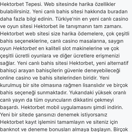
Hektorbet Tepesi. Web sitesinde harika özellikler
bulabilirsiniz. Yeni canlı bahis sitesi hakkında buradan
daha fazla bilgi edinin. Türkiye'nin en yeni canlı casino
ve oyun sitesi Hektorbet ile tanışmanın tam zamanı.
Hektorbet web sitesi size harika ödemelere, çok çeşitli
bahis seçeneklerine, canlı casino masalarına, saygın
oyun
Hektorbet
en kaliteli slot makinelerine ve çok
çeşitli ücretli oyunlara ve diğer ücretlere erişmenizi
sağlar. Yeni canlı bahis sitesi Hektorbet, yeni alternatif
bahisçi arayan bahisçilerin güvenle deneyebileceği
online casino ve bahis sitelerinden biridir. Yeni
kurulmuş bir site olmasına rağmen lisanslıdır ve birçok
bahis seçeneği sunmaktadır. Yukarıdaki yüksek oranlı
canlı yayın da tüm oyuncuların dikkatini çekmeyi
başardı. Hektorbet mobil uygulamasını şimdi indirin.
Yeni bir sitede şansınızı denemek istiyorsanız
Hektorbet kayıt işlemini tamamlayın ve siteniz için
banknot ve deneme bonusları almaya başlayın. Birçok