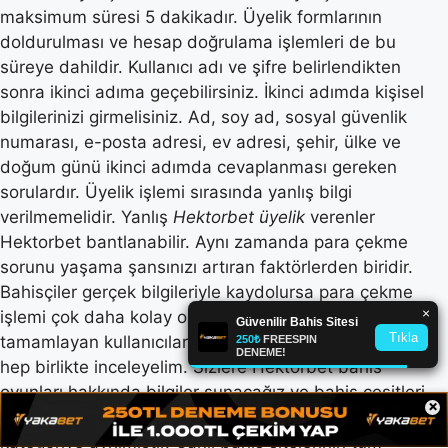
maksimum süresi 5 dakikadır. Üyelik formlarının
doldurulması ve hesap doğrulama işlemleri de bu
süreye dahildir. Kullanıcı adı ve şifre belirlendikten
sonra ikinci adıma geçebilirsiniz. İkinci adımda kişisel
bilgilerinizi girmelisiniz. Ad, soy ad, sosyal güvenlik
numarası, e-posta adresi, ev adresi, şehir, ülke ve
doğum günü ikinci adımda cevaplanması gereken
sorulardır. Üyelik işlemi sırasında yanlış bilgi
verilmemelidir. Yanlış
Hektorbet üyelik
verenler
Hektorbet bantlanabilir. Aynı zamanda para çekme
sorunu yaşama şansınızı artıran faktörlerden biridir.
Bahisçiler gerçek bilgileriyle kaydolursa para çekme
işlemi çok daha kolay olacaktır. Üyelik işlemlerini
tamamlayan kullanıcıları hangi bahis bölümleri bekliyor
hep birlikte inceleyelim. Sizlere Hektorbet bahis
oyunları hakkında bilgiler sunacağız ve bahis çeşitleri
×
hakkında sizleri bilgilendireceğiz. Hektorbet bahisleri
kategoriye ayrılmıştır. Canlı bahis sitelerinin tüm