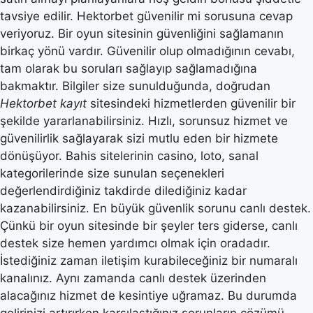
tavsiye edilir. Hektorbet güvenilir mi sorusuna cevap
veriyoruz. Bir oyun sitesinin güvenliğini sağlamanın
birkaç yönü vardır. Güvenilir olup olmadığının cevabı,
tam olarak bu soruları sağlayıp sağlamadığına
bakmaktır. Bilgiler size sunulduğunda, doğrudan
Hektorbet kayıt
sitesindeki hizmetlerden güvenilir bir
şekilde yararlanabilirsiniz. Hızlı, sorunsuz hizmet ve
güvenilirlik sağlayarak sizi mutlu eden bir hizmete
dönüşüyor. Bahis sitelerinin casino, loto, sanal
kategorilerinde size sunulan seçenekleri
değerlendirdiğiniz takdirde dilediğiniz kadar
kazanabilirsiniz. En büyük güvenlik sorunu canlı destek.
Çünkü bir oyun sitesinde bir şeyler ters giderse, canlı
destek size hemen yardımcı olmak için oradadır.
İstediğiniz zaman iletişim kurabileceğiniz bir numaralı
kanalınız. Aynı zamanda canlı destek üzerinden
alacağınız hizmet de kesintiye uğramaz. Bu durumda
gelirinizi artırırken karşılaştığınız sorunların çözümü