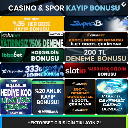
×
HEKTORBET GİRİŞ İÇİN TIKLAYINIZ!