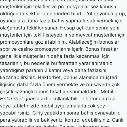
müşteriler için teklifler ve promosyonlar söz konusu
olduğunda sektör liderlerinden biridir. Yıl boyunca grup,
oyunculara daha fazla bahis yapma fırsatı vermek için
olağanüstü teklifler sunar. Hesap açtıktan sonra yeni
müşteriler için teklif isteyebilir ve mevcut müşteriler için
promosyonlara göz atabilirim. Alabileceğim bonuslar
spor ve casino promosyonlarını içerir. Bonus fırsatlar
genellikle müşterilerin daha fazla kazanması için
tasarlanır, bu nedenle bu fırsattan yararlanırsanız
yatırdığınız paranın 2 katını veya daha fazlasını
kazanabilirsiniz. Hektorbet, bonus alanında müşteri
ilgisine daha fazla önem vermekte ve bu sayede çok
çeşitli kazançlı bonus fırsatları sunmaktadır. Mobil
Hektorbet güncel
artık kullanılabilir. Telefonunuzda
veya tabletinizde mobil uygulamalarla çok şey
yapabilirsiniz. Giriş yaptıktan sonra bahis oynayabilir,
para yatırabilir ve bakiyenizi kontrol edebilirsiniz. Canlı
maçları da izleyebilirsiniz. En son Hektorbet cep