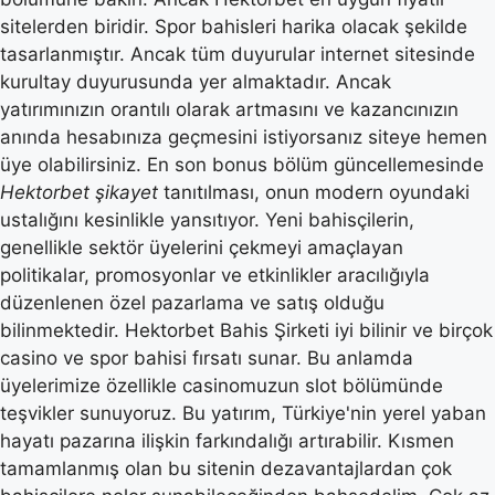
sitelerden biridir. Spor bahisleri harika olacak şekilde
tasarlanmıştır. Ancak tüm duyurular internet sitesinde
kurultay duyurusunda yer almaktadır. Ancak
yatırımınızın orantılı olarak artmasını ve kazancınızın
anında hesabınıza geçmesini istiyorsanız siteye hemen
üye olabilirsiniz. En son bonus bölüm güncellemesinde
Hektorbet şikayet
tanıtılması, onun modern oyundaki
ustalığını kesinlikle yansıtıyor. Yeni bahisçilerin,
genellikle sektör üyelerini çekmeyi amaçlayan
politikalar, promosyonlar ve etkinlikler aracılığıyla
düzenlenen özel pazarlama ve satış olduğu
bilinmektedir. Hektorbet Bahis Şirketi iyi bilinir ve birçok
casino ve spor bahisi fırsatı sunar. Bu anlamda
üyelerimize özellikle casinomuzun slot bölümünde
teşvikler sunuyoruz. Bu yatırım, Türkiye'nin yerel yaban
hayatı pazarına ilişkin farkındalığı artırabilir. Kısmen
tamamlanmış olan bu sitenin dezavantajlardan çok