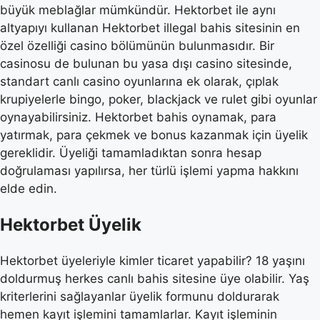
büyük meblağlar mümkündür. Hektorbet ile aynı
altyapıyı kullanan Hektorbet illegal bahis sitesinin en
özel özelliği casino bölümünün bulunmasıdır. Bir
casinosu de bulunan bu yasa dışı casino sitesinde,
standart canlı casino oyunlarına ek olarak, çıplak
krupiyelerle bingo, poker, blackjack ve rulet gibi oyunlar
oynayabilirsiniz. Hektorbet bahis oynamak, para
yatırmak, para çekmek ve bonus kazanmak için üyelik
gereklidir. Üyeliği tamamladıktan sonra hesap
doğrulaması yapılırsa, her türlü işlemi yapma hakkını
elde edin.
Hektorbet Üyelik
Hektorbet üyeleriyle kimler ticaret yapabilir? 18 yaşını
doldurmuş herkes canlı bahis sitesine üye olabilir. Yaş
kriterlerini sağlayanlar üyelik formunu doldurarak
hemen kayıt işlemini tamamlarlar. Kayıt işleminin