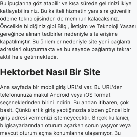
Bu ipuçlarına göz atabilir ve kısa sürede gelirinizi ikiye
katlayabilirsiniz. Bu kaliteli hizmetin yanı sıra güvenilir
ödeme teknolojisinden de memnun kalacaksınız.
Öncelikle bildiğiniz gibi Bilgi, İletişim ve Teknoloji Yasası
gereğince alınan tedbirler nedeniyle site erişime
kapatılmıştır. Bu önlemler nedeniyle site yeni bağlantı
adresleri oluşturmakta ve bu sayede bağlantıyı tekrar
aktif hale getirmektedir.
Hektorbet Nasıl Bir Site
Ana sayfada bir mobil giriş URL'si var. Bu URL'den
telefonunuza makul Android veya iOS formatı
seçeneklerinden birini indirin. Bu andan itibaren, çok
basit. Çünkü artık giriş yaptığınızda sizden güncel bir
giriş adresi vermenizi istemeyecektir. Birçok kullanıcı,
bilgisayarlarından oturum açarken sorun yaşıyor veya
mevcut oturum açma konumlarına ulaşamıyor. Bu