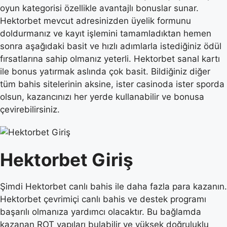
oyun kategorisi özellikle avantajlı bonuslar sunar.
Hektorbet mevcut adresinizden üyelik formunu
doldurmanız ve kayıt işlemini tamamladıktan hemen
sonra aşağıdaki basit ve hızlı adımlarla istediğiniz ödül
fırsatlarına sahip olmanız yeterli. Hektorbet sanal kartı
ile bonus yatırmak aslında çok basit. Bildiğiniz diğer
tüm bahis sitelerinin aksine, ister casinoda ister sporda
olsun, kazancınızı her yerde kullanabilir ve bonusa
çevirebilirsiniz.
Hektorbet Giriş
Şimdi Hektorbet canlı bahis ile daha fazla para kazanın.
Hektorbet çevrimiçi canlı bahis ve destek programı
başarılı olmanıza yardımcı olacaktır. Bu bağlamda
kazanan ROT yapıları bulabilir ve yüksek doğruluklu