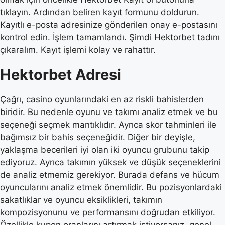
tıklayın. Ardından beliren kayıt formunu doldurun.
Kayıtlı e-posta adresinize gönderilen onay e-postasını
kontrol edin. İşlem tamamlandı. Şimdi Hektorbet tadını
çıkaralım. Kayıt işlemi kolay ve rahattır.
Hektorbet Adresi
Çağrı, casino oyunlarındaki en az riskli bahislerden
biridir. Bu nedenle oyunu ve takımı analiz etmek ve bu
seçeneği seçmek mantıklıdır. Ayrıca skor tahminleri ile
bağımsız bir bahis seçeneğidir. Diğer bir deyişle,
yaklaşma becerileri iyi olan iki oyuncu grubunu takip
ediyoruz. Ayrıca takımın yüksek ve düşük seçeneklerini
de analiz etmemiz gerekiyor. Burada defans ve hücum
oyuncularını analiz etmek önemlidir. Bu pozisyonlardaki
sakatlıklar ve oyuncu eksiklikleri, takımın
kompozisyonunu ve performansını doğrudan etkiliyor.
Özellikle kupon oranlarını artırmak istiyorsanız, genel