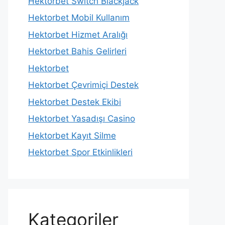
Hektorbet Switch Blackjack
Hektorbet Mobil Kullanım
Hektorbet Hizmet Aralığı
Hektorbet Bahis Gelirleri
Hektorbet
Hektorbet Çevrimiçi Destek
Hektorbet Destek Ekibi
Hektorbet Yasadışı Casino
Hektorbet Kayıt Silme
Hektorbet Spor Etkinlikleri
Kategoriler