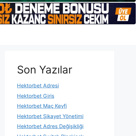
Son Yazılar
Hektorbet Adresi
Hektorbet Giriş
Hektorbet Maç Keyfi
Hektorbet Şikayet Yönetimi
Hektorbet Adres Değişikliği