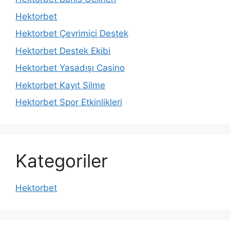
Hektorbet
Hektorbet Çevrimiçi Destek
Hektorbet Destek Ekibi
Hektorbet Yasadışı Casino
Hektorbet Kayıt Silme
Hektorbet Spor Etkinlikleri
Kategoriler
Hektorbet