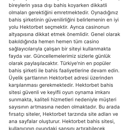
bireylerin yasa dışı bahis koyarken dikkatli
olmaları gerektiğini emretmektedir. Oynadığınız
bahis şirketinin güvenilirliğini belirlemenin en iyi
yolu Hektorbet seçmektir. Ayrıca casinonun
altyapısına dikkat etmek önemlidir. Genel olarak
bakıldığında hemen hemen tüm casino
sağlayıcılarıyla çalışan bir siteyi kullanmakta
fayda var. Güncellemelerimiz sizlerle günlük
olarak paylaşılacaktır. Türkiye’nin en popüler
bahis şirketi ile bahis faaliyetlerine devam edin.
Üyelik şartlarının Hektorbet adresi üzerinden
karşılanması gerekmektedir. Hektorbet bahis
sitesi güvenli ve keyifli oyun oynama imkanı
sunmakta, kaliteli hizmetleri nedeniyle müşteri
sayısının artmasına neden olmaktadır. Bu arada
fırsatçı siteler, Hektorbet tarzında site adları ve
ana sayfalar oluşturur. Hektorbet bahis sitesi,
kullanıcının oyundaki şansını artırabilecek