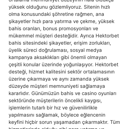
yüksek olduğunu gözlemliyoruz. Sitenin hızlı
olma konusundaki şöhretine rağmen, ana
şikayetler hızlı para yatırma ve çekme, yüksek
bahis oranları, bonus promosyonları ve
mükemmel müşteri desteğidir. Ayrıca Hektorbet
bahis sitesindeki şikayetler, erişim zorlukları,
üyelik süreci doğrulaması, sosyal medya
kampanya aksaklıkları gibi önemli olmayan
çeşitli konular üzerinde yoğunlaşıyor. Hektorbet
desteği, hizmet kalitesini sektör ortalamasının
üzerine çıkarmaya ve aynı zamanda yüksek
düzeyde müşteri memnuniyeti sağlamaya
kararlıdır. Günümüzün bahis ve casino oyunları
sektöründe müşterilerin öncelikli kaygısı,
işlemlerin tutarlı bir hız ve güvenilirlikle
yapılmasını sağlamak, böylece eğlencenin
keyfini hiçbir sorun yaşamadan çıkarmaktır. Tüm