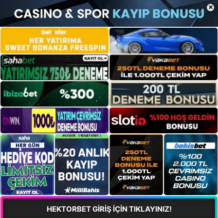
×
HEKTORBET GİRİŞ İÇİN TIKLAYINIZ!