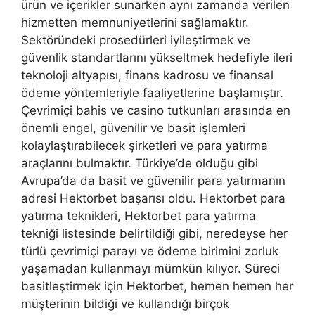
ürün ve içerikler sunarken aynı zamanda verilen
hizmetten memnuniyetlerini sağlamaktır.
Sektöründeki prosedürleri iyileştirmek ve
güvenlik standartlarını yükseltmek hedefiyle ileri
teknoloji altyapısı, finans kadrosu ve finansal
ödeme yöntemleriyle faaliyetlerine başlamıştır.
Çevrimiçi bahis ve casino tutkunları arasında en
önemli engel, güvenilir ve basit işlemleri
kolaylaştırabilecek şirketleri ve para yatırma
araçlarını bulmaktır. Türkiye’de olduğu gibi
Avrupa’da da basit ve güvenilir para yatırmanın
adresi Hektorbet başarısı oldu. Hektorbet para
yatırma teknikleri, Hektorbet para yatırma
tekniği listesinde belirtildiği gibi, neredeyse her
türlü çevrimiçi parayı ve ödeme birimini zorluk
yaşamadan kullanmayı mümkün kılıyor. Süreci
basitleştirmek için Hektorbet, hemen hemen her
müşterinin bildiği ve kullandığı birçok