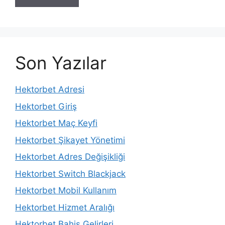
Son Yazılar
Hektorbet Adresi
Hektorbet Giriş
Hektorbet Maç Keyfi
Hektorbet Şikayet Yönetimi
Hektorbet Adres Değişikliği
Hektorbet Switch Blackjack
Hektorbet Mobil Kullanım
Hektorbet Hizmet Aralığı
Hektorbet Bahis Gelirleri