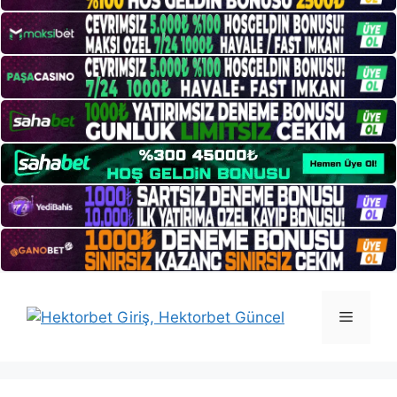
İçeriğe
atla
Menü