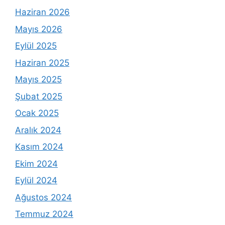
Haziran 2026
Mayıs 2026
Eylül 2025
Haziran 2025
Mayıs 2025
Şubat 2025
Ocak 2025
Aralık 2024
Kasım 2024
Ekim 2024
Eylül 2024
Ağustos 2024
Temmuz 2024