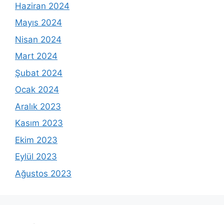
Haziran 2024
Mayıs 2024
Nisan 2024
Mart 2024
Şubat 2024
Ocak 2024
Aralık 2023
Kasım 2023
Ekim 2023
Eylül 2023
Ağustos 2023