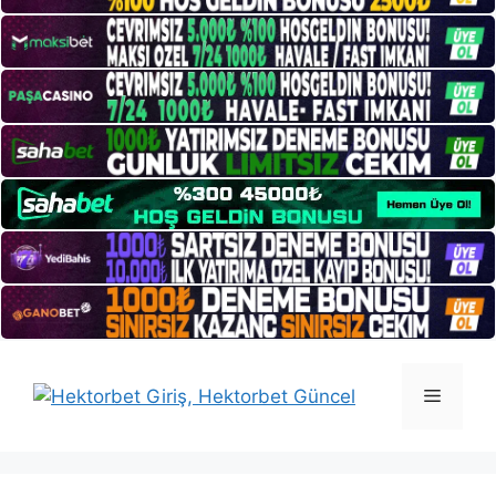
İçeriğe
atla
Menü