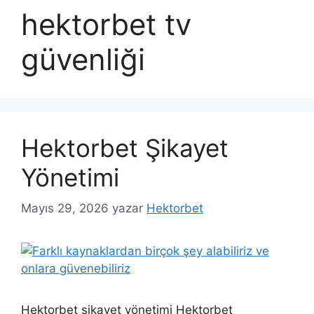
hektorbet tv
güvenliği
Hektorbet Şikayet
Yönetimi
Mayıs 29, 2026
yazar
Hektorbet
Hektorbet şikayet yönetimi Hektorbet