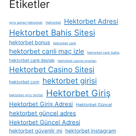
Etiketler
Hektorbet Adresi
giris adresi hektorbet
Hektorbet
Hektorbet Bahis Sitesi
hektorbet bonus
hektorbet canli
hektorbet canli maç izle
hektorbet canlı bahis
hektorbet canlı destek
hektorbet casino oyunları
Hektorbet Casino Sitesi
hektorbet girisi
hektorbet com
Hektorbet Giriş
hektorbet giris twitter
Hektorbet Giriş Adresi
Hektorbet Güncel
hektorbet güncel adres
Hektorbet Güncel Adresi
hektorbet güvenlir mi
hektorbet instagram