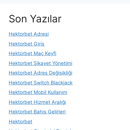
Son Yazılar
Hektorbet Adresi
Hektorbet Giriş
Hektorbet Maç Keyfi
Hektorbet Şikayet Yönetimi
Hektorbet Adres Değişikliği
Hektorbet Switch Blackjack
Hektorbet Mobil Kullanım
Hektorbet Hizmet Aralığı
Hektorbet Bahis Gelirleri
Hektorbet