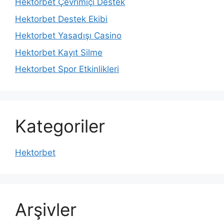
Hektorbet Çevrimiçi Destek
Hektorbet Destek Ekibi
Hektorbet Yasadışı Casino
Hektorbet Kayıt Silme
Hektorbet Spor Etkinlikleri
Kategoriler
Hektorbet
Arşivler