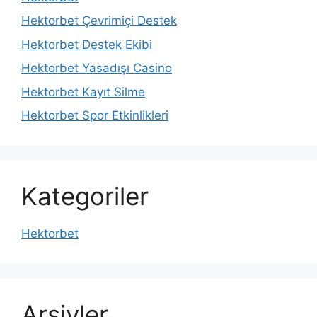
Hektorbet Çevrimiçi Destek
Hektorbet Destek Ekibi
Hektorbet Yasadışı Casino
Hektorbet Kayıt Silme
Hektorbet Spor Etkinlikleri
Kategoriler
Hektorbet
Arşivler