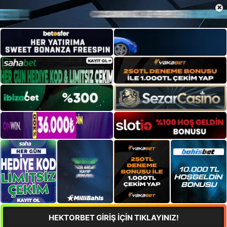
×
HEKTORBET GİRİŞ İÇİN TIKLAYINIZ!