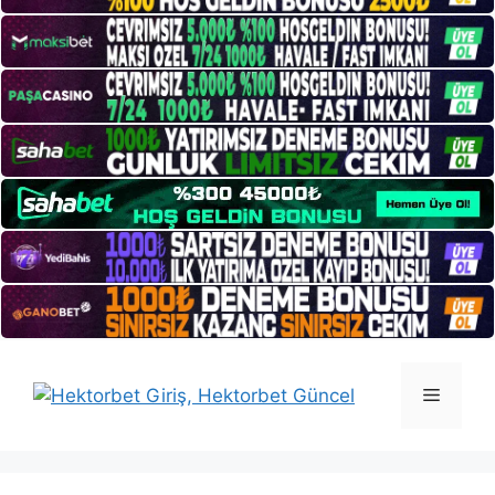
İçeriğe
atla
Menü