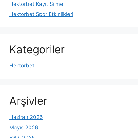
Hektorbet Kayıt Silme
Hektorbet Spor Etkinlikleri
Kategoriler
Hektorbet
Arşivler
Haziran 2026
Mayıs 2026
Eylül 2025