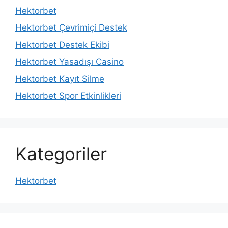
Hektorbet
Hektorbet Çevrimiçi Destek
Hektorbet Destek Ekibi
Hektorbet Yasadışı Casino
Hektorbet Kayıt Silme
Hektorbet Spor Etkinlikleri
Kategoriler
Hektorbet