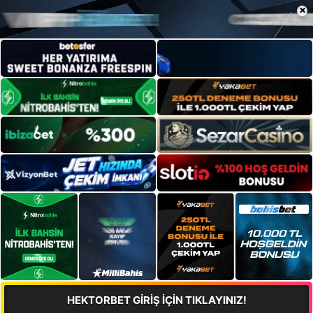
×
HEKTORBET GİRİŞ İÇİN TIKLAYINIZ!