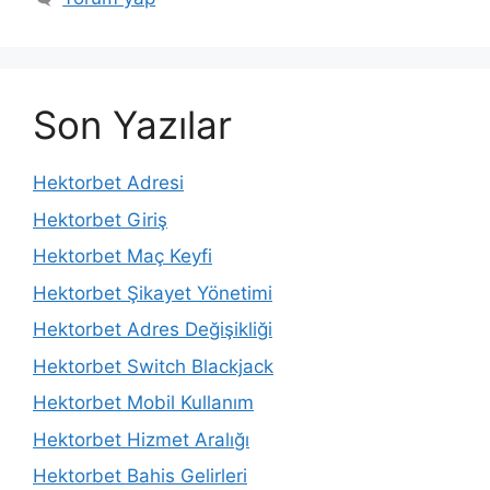
Son Yazılar
Hektorbet Adresi
Hektorbet Giriş
Hektorbet Maç Keyfi
Hektorbet Şikayet Yönetimi
Hektorbet Adres Değişikliği
Hektorbet Switch Blackjack
Hektorbet Mobil Kullanım
Hektorbet Hizmet Aralığı
Hektorbet Bahis Gelirleri