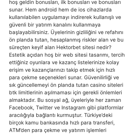
hoş geldin bonusları, ilk bonusları ve bonusları
sunar. Hem android hem de ios cihazlarda
kullanılabilen uygulamayı indirerek kullanışlı ve
güvenli bir yatırım kanalını kullanmaya
başlayabilirsiniz. Üyelerinin gizliliğini ve refahını
ön planda tutan, hesaplanmış riskler alan ve bu
süreçten keyif alan Hektorbet sitesi nedir?
Estetik açıdan hoş bir web sitesi tasarımı, tercih
ettiğiniz oyunlara ve kazanç listelerinize kolay
erişim ve kazançlarınızı takip etmek için hızlı
para çekme seçenekleri sunar. Güvenilirliği ve
sık güncellemeyi ön planda tutan casino siteleri
btk limitlerinin aşılmaması için gerekli önlemleri
almaktadır. Bu sosyal ağ, üyeleriyle her zaman
Facebook, Twitter ve Instagram gibi platformlar
aracılığıyla bağlantı kurmuştur. Türkiye’deki
birçok kamu bankasında hızlı para transferi,
ATM’den para çekme ve yatırım işlemleri