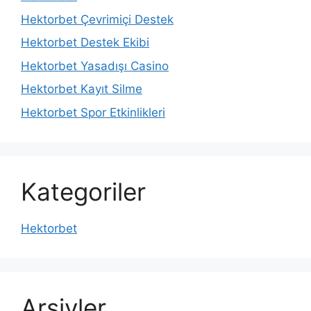
Hektorbet Çevrimiçi Destek
Hektorbet Destek Ekibi
Hektorbet Yasadışı Casino
Hektorbet Kayıt Silme
Hektorbet Spor Etkinlikleri
Kategoriler
Hektorbet
Arşivler