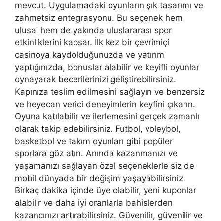
mevcut. Uygulamadaki oyunların şık tasarımı ve
zahmetsiz entegrasyonu. Bu seçenek hem
ulusal hem de yakında uluslararası spor
etkinliklerini kapsar. İlk kez bir çevrimiçi
casinoya kaydolduğunuzda ve yatırım
yaptığınızda, bonuslar alabilir ve keyifli oyunlar
oynayarak becerilerinizi geliştirebilirsiniz.
Kapınıza teslim edilmesini sağlayın ve benzersiz
ve heyecan verici deneyimlerin keyfini çıkarın.
Oyuna katılabilir ve ilerlemesini gerçek zamanlı
olarak takip edebilirsiniz. Futbol, ​​voleybol,
basketbol ve takım oyunları gibi popüler
sporlara göz atın. Anında kazanmanızı ve
yaşamanızı sağlayan özel seçeneklerle siz de
mobil dünyada bir değişim yaşayabilirsiniz.
Birkaç dakika içinde üye olabilir, yeni kuponlar
alabilir ve daha iyi oranlarla bahislerden
kazancınızı artırabilirsiniz. Güvenilir, güvenilir ve