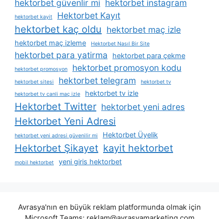
hektorbet güvenlir mi
hektorbet instagram
Hektorbet Kayıt
hektorbet kayit
hektorbet kaç oldu
hektorbet maç izle
hektorbet maç izleme
Hektorbet Nasıl Bir Site
hektorbet para yatirma
hektorbet para çekme
hektorbet promosyon kodu
hektorbet promosyon
hektorbet telegram
hektorbet sitesi
hektorbet tv
hektorbet tv izle
hektorbet tv canli maç izle
Hektorbet Twitter
hektorbet yeni adres
Hektorbet Yeni Adresi
Hektorbet Üyelik
hektorbet yeni adresi güvenilir mi
Hektorbet Şikayet
kayit hektorbet
yeni giris hektorbet
mobil hektorbet
Avrasya'nın en büyük reklam platformunda olmak için
Microsoft Teams:
reklam@avrasyamarketing.com