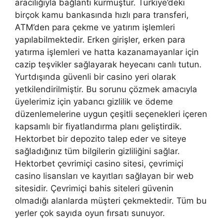
aracılığıyla bağlantı kurmuştur. Türkiye’deki
birçok kamu bankasında hızlı para transferi,
ATM’den para çekme ve yatırım işlemleri
yapılabilmektedir. Erken girişler, erken para
yatırma işlemleri ve hatta kazanamayanlar için
cazip teşvikler sağlayarak heyecanı canlı tutun.
Yurtdışında güvenli bir casino yeri olarak
yetkilendirilmiştir. Bu sorunu çözmek amacıyla
üyelerimiz için yabancı gizlilik ve ödeme
düzenlemelerine uygun çeşitli seçenekleri içeren
kapsamlı bir fiyatlandırma planı geliştirdik.
Hektorbet bir depozito talep eder ve siteye
sağladığınız tüm bilgilerin gizliliğini sağlar.
Hektorbet çevrimiçi casino sitesi, çevrimiçi
casino lisansları ve kayıtları sağlayan bir web
sitesidir. Çevrimiçi bahis siteleri güvenin
olmadığı alanlarda müşteri çekmektedir. Tüm bu
yerler çok sayıda oyun fırsatı sunuyor.