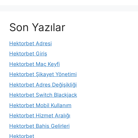
Son Yazılar
Hektorbet Adresi
Hektorbet Giriş
Hektorbet Maç Keyfi
Hektorbet Şikayet Yönetimi
Hektorbet Adres Değişikliği
Hektorbet Switch Blackjack
Hektorbet Mobil Kullanım
Hektorbet Hizmet Aralığı
Hektorbet Bahis Gelirleri
Hektorbet