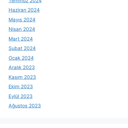
Temmuz 2024
Haziran 2024
Mayıs 2024
Nisan 2024
Mart 2024
Şubat 2024
Ocak 2024
Aralık 2023
Kasım 2023
Ekim 2023
Eylül 2023
Ağustos 2023