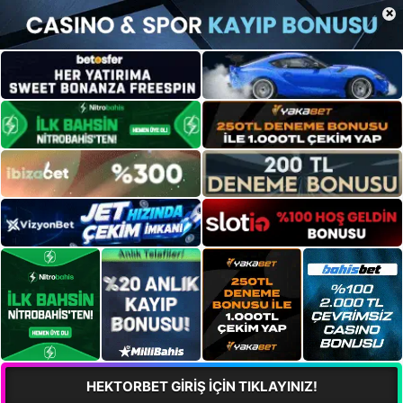
×
HEKTORBET GİRİŞ İÇİN TIKLAYINIZ!