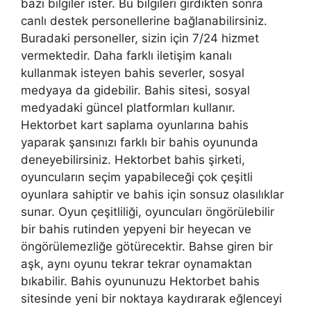
bazı bilgiler ister. Bu bilgileri girdikten sonra
canlı destek personellerine bağlanabilirsiniz.
Buradaki personeller, sizin için 7/24 hizmet
vermektedir. Daha farklı iletişim kanalı
kullanmak isteyen bahis severler, sosyal
medyaya da gidebilir. Bahis sitesi, sosyal
medyadaki güncel platformları kullanır.
Hektorbet kart saplama oyunlarına bahis
yaparak şansınızı farklı bir bahis oyununda
deneyebilirsiniz. Hektorbet bahis şirketi,
oyuncuların seçim yapabileceği çok çeşitli
oyunlara sahiptir ve bahis için sonsuz olasılıklar
sunar. Oyun çeşitliliği, oyuncuları öngörülebilir
bir bahis rutinden yepyeni bir heyecan ve
öngörülemezliğe götürecektir. Bahse giren bir
aşk, aynı oyunu tekrar tekrar oynamaktan
bıkabilir. Bahis oyununuzu Hektorbet bahis
sitesinde yeni bir noktaya kaydırarak eğlenceyi