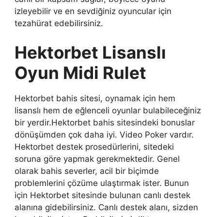
izleyebilir ve en sevdiğiniz oyuncular için
tezahürat edebilirsiniz.
Hektorbet Lisanslı
Oyun Midi Rulet
Hektorbet bahis sitesi, oynamak için hem
lisanslı hem de eğlenceli oyunlar bulabileceğiniz
bir yerdir.Hektorbet bahis sitesindeki bonuslar
dönüşümden çok daha iyi. Video Poker vardır.
Hektorbet destek prosedürlerini, sitedeki
soruna göre yapmak gerekmektedir. Genel
olarak bahis severler, acil bir biçimde
problemlerini çözüme ulaştırmak ister. Bunun
için Hektorbet sitesinde bulunan canlı destek
alanına gidebilirsiniz. Canlı destek alanı, sizden