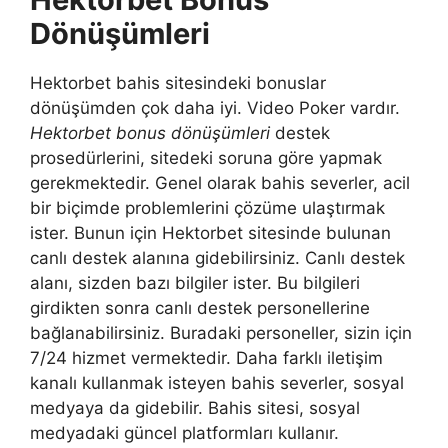
Dönüşümleri
Hektorbet bahis sitesindeki bonuslar
dönüşümden çok daha iyi. Video Poker vardır.
Hektorbet bonus dönüşümleri
destek
prosedürlerini, sitedeki soruna göre yapmak
gerekmektedir. Genel olarak bahis severler, acil
bir biçimde problemlerini çözüme ulaştırmak
ister. Bunun için Hektorbet sitesinde bulunan
canlı destek alanına gidebilirsiniz. Canlı destek
alanı, sizden bazı bilgiler ister. Bu bilgileri
girdikten sonra canlı destek personellerine
bağlanabilirsiniz. Buradaki personeller, sizin için
7/24 hizmet vermektedir. Daha farklı iletişim
kanalı kullanmak isteyen bahis severler, sosyal
medyaya da gidebilir. Bahis sitesi, sosyal
medyadaki güncel platformları kullanır.