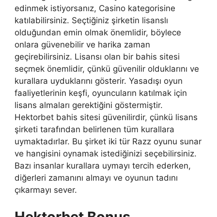
edinmek istiyorsanız, Casino kategorisine
katılabilirsiniz. Seçtiğiniz şirketin lisanslı
olduğundan emin olmak önemlidir, böylece
onlara güvenebilir ve harika zaman
geçirebilirsiniz. Lisansı olan bir bahis sitesi
seçmek önemlidir, çünkü güvenilir olduklarını ve
kurallara uyduklarını gösterir. Yasadışı oyun
faaliyetlerinin keşfi, oyuncuların katılmak için
lisans almaları gerektiğini göstermiştir.
Hektorbet bahis sitesi güvenilirdir, çünkü lisans
şirketi tarafından belirlenen tüm kurallara
uymaktadırlar. Bu şirket iki tür Razz oyunu sunar
ve hangisini oynamak istediğinizi seçebilirsiniz.
Bazı insanlar kurallara uymayı tercih ederken,
diğerleri zamanını almayı ve oyunun tadını
çıkarmayı sever.
Hektorbet Bonus