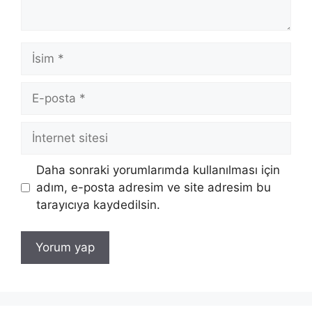
İsim
E-
posta
İnternet
sitesi
Daha sonraki yorumlarımda kullanılması için
adım, e-posta adresim ve site adresim bu
tarayıcıya kaydedilsin.