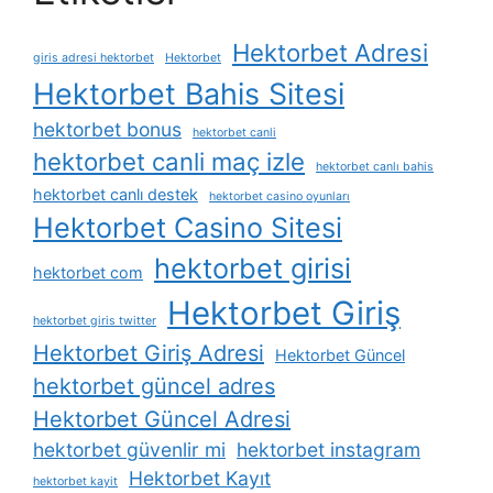
Hektorbet Adresi
giris adresi hektorbet
Hektorbet
Hektorbet Bahis Sitesi
hektorbet bonus
hektorbet canli
hektorbet canli maç izle
hektorbet canlı bahis
hektorbet canlı destek
hektorbet casino oyunları
Hektorbet Casino Sitesi
hektorbet girisi
hektorbet com
Hektorbet Giriş
hektorbet giris twitter
Hektorbet Giriş Adresi
Hektorbet Güncel
hektorbet güncel adres
Hektorbet Güncel Adresi
hektorbet güvenlir mi
hektorbet instagram
Hektorbet Kayıt
hektorbet kayit