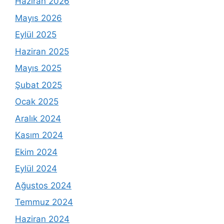
Haziran 2026
Mayıs 2026
Eylül 2025
Haziran 2025
Mayıs 2025
Şubat 2025
Ocak 2025
Aralık 2024
Kasım 2024
Ekim 2024
Eylül 2024
Ağustos 2024
Temmuz 2024
Haziran 2024