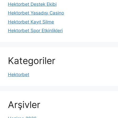
Hektorbet Destek Ekibi
Hektorbet Yasadışı Casino
Hektorbet Kayıt Silme
Hektorbet Spor Etkinlikleri
Kategoriler
Hektorbet
Arşivler