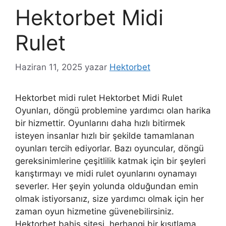
Hektorbet Midi
Rulet
Haziran 11, 2025
yazar
Hektorbet
Hektorbet midi rulet Hektorbet Midi Rulet
Oyunları, döngü problemine yardımcı olan harika
bir hizmettir. Oyunlarını daha hızlı bitirmek
isteyen insanlar hızlı bir şekilde tamamlanan
oyunları tercih ediyorlar. Bazı oyuncular, döngü
gereksinimlerine çeşitlilik katmak için bir şeyleri
karıştırmayı ve midi rulet oyunlarını oynamayı
severler. Her şeyin yolunda olduğundan emin
olmak istiyorsanız, size yardımcı olmak için her
zaman oyun hizmetine güvenebilirsiniz.
Hektorbet bahis sitesi, herhangi bir kısıtlama