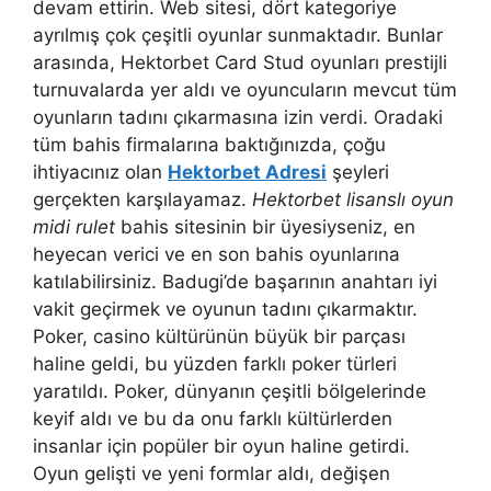
devam ettirin. Web sitesi, dört kategoriye
ayrılmış çok çeşitli oyunlar sunmaktadır. Bunlar
arasında, Hektorbet Card Stud oyunları prestijli
turnuvalarda yer aldı ve oyuncuların mevcut tüm
oyunların tadını çıkarmasına izin verdi. Oradaki
tüm bahis firmalarına baktığınızda, çoğu
ihtiyacınız olan
Hektorbet Adresi
şeyleri
gerçekten karşılayamaz.
Hektorbet lisanslı oyun
midi rulet
bahis sitesinin bir üyesiyseniz, en
heyecan verici ve en son bahis oyunlarına
katılabilirsiniz. Badugi’de başarının anahtarı iyi
vakit geçirmek ve oyunun tadını çıkarmaktır.
Poker, casino kültürünün büyük bir parçası
haline geldi, bu yüzden farklı poker türleri
yaratıldı. Poker, dünyanın çeşitli bölgelerinde
keyif aldı ve bu da onu farklı kültürlerden
insanlar için popüler bir oyun haline getirdi.
Oyun gelişti ve yeni formlar aldı, değişen