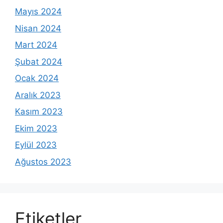
Mayıs 2024
Nisan 2024
Mart 2024
Şubat 2024
Ocak 2024
Aralık 2023
Kasım 2023
Ekim 2023
Eylül 2023
Ağustos 2023
Etiketler