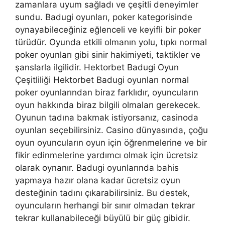
zamanlara uyum sağladı ve çeşitli deneyimler
sundu. Badugi oyunları, poker kategorisinde
oynayabileceğiniz eğlenceli ve keyifli bir poker
türüdür. Oyunda etkili olmanın yolu, tıpkı normal
poker oyunları gibi sinir hakimiyeti, taktikler ve
şanslarla ilgilidir. Hektorbet Badugi Oyun
Çeşitliliği Hektorbet Badugi oyunları normal
poker oyunlarından biraz farklıdır, oyuncuların
oyun hakkında biraz bilgili olmaları gerekecek.
Oyunun tadına bakmak istiyorsanız, casinoda
oyunları seçebilirsiniz. Casino dünyasında, çoğu
oyun oyuncuların oyun için öğrenmelerine ve bir
fikir edinmelerine yardımcı olmak için ücretsiz
olarak oynanır. Badugi oyunlarında bahis
yapmaya hazır olana kadar ücretsiz oyun
desteğinin tadını çıkarabilirsiniz. Bu destek,
oyuncuların herhangi bir sınır olmadan tekrar
tekrar kullanabileceği büyülü bir güç gibidir.