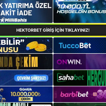
HEKTORBET GİRİŞ İÇİN TIKLAYINIZ!