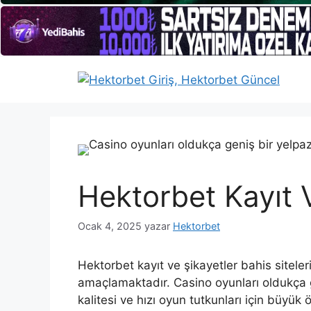
İçeriğe
atla
Hektorbet Kayıt 
Ocak 4, 2025
yazar
Hektorbet
Hektorbet kayıt ve şikayetler bahis siteler
amaçlamaktadır. Casino oyunları oldukça g
kalitesi ve hızı oyun tutkunları için büyük