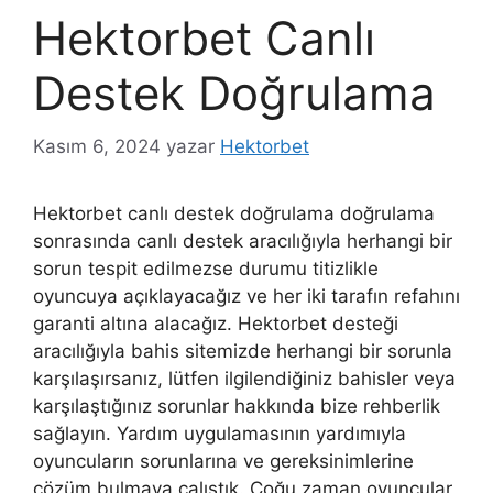
Hektorbet Canlı
Destek Doğrulama
Kasım 6, 2024
yazar
Hektorbet
Hektorbet canlı destek doğrulama doğrulama
sonrasında canlı destek aracılığıyla herhangi bir
sorun tespit edilmezse durumu titizlikle
oyuncuya açıklayacağız ve her iki tarafın refahını
garanti altına alacağız. Hektorbet desteği
aracılığıyla bahis sitemizde herhangi bir sorunla
karşılaşırsanız, lütfen ilgilendiğiniz bahisler veya
karşılaştığınız sorunlar hakkında bize rehberlik
sağlayın. Yardım uygulamasının yardımıyla
oyuncuların sorunlarına ve gereksinimlerine
çözüm bulmaya çalıştık. Çoğu zaman oyuncular