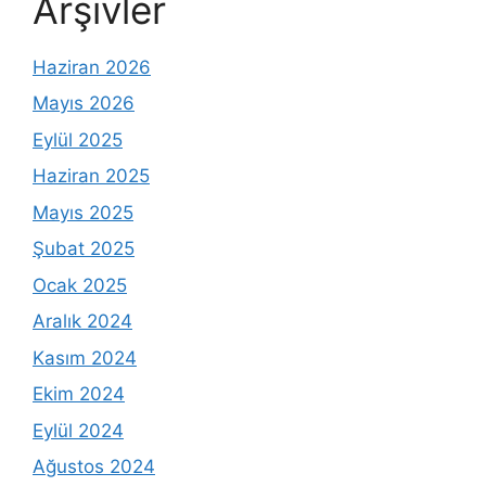
Arşivler
Haziran 2026
Mayıs 2026
Eylül 2025
Haziran 2025
Mayıs 2025
Şubat 2025
Ocak 2025
Aralık 2024
Kasım 2024
Ekim 2024
Eylül 2024
Ağustos 2024