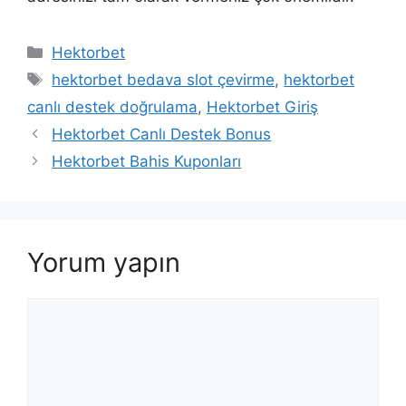
Kategoriler
Hektorbet
Etiketler
hektorbet bedava slot çevirme
,
hektorbet
canlı destek doğrulama
,
Hektorbet Giriş
Hektorbet Canlı Destek Bonus
Hektorbet Bahis Kuponları
Yorum yapın
Yorum