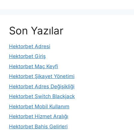
Son Yazılar
Hektorbet Adresi
Hektorbet Giriş
Hektorbet Maç Keyfi
Hektorbet Şikayet Yönetimi
Hektorbet Adres Değişikliği
Hektorbet Switch Blackjack
Hektorbet Mobil Kullanım
Hektorbet Hizmet Aralığı
Hektorbet Bahis Gelirleri