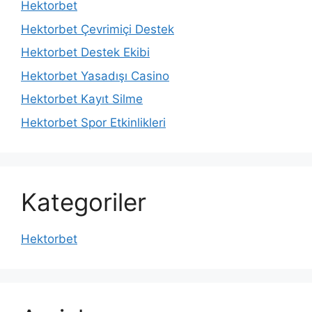
Hektorbet
Hektorbet Çevrimiçi Destek
Hektorbet Destek Ekibi
Hektorbet Yasadışı Casino
Hektorbet Kayıt Silme
Hektorbet Spor Etkinlikleri
Kategoriler
Hektorbet