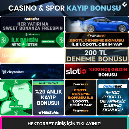
×
HEKTORBET GİRİŞ İÇİN TIKLAYINIZ!